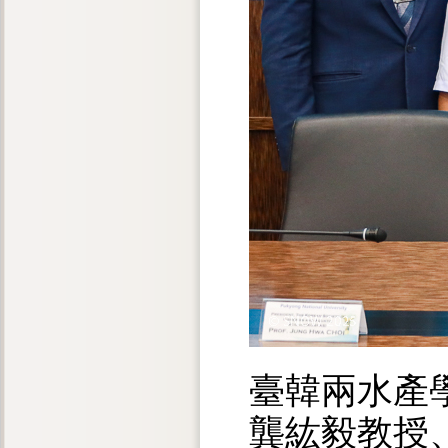
臺韓兩水產
龔紘毅教授