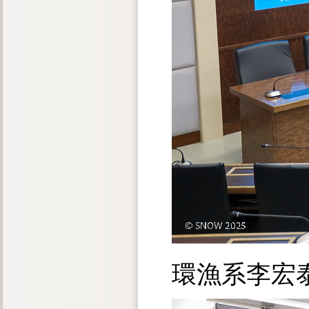
環漁系李宏