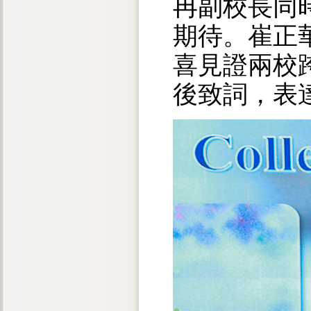
冉副校長同
期待。崔正
喜見證兩校
後致詞，表