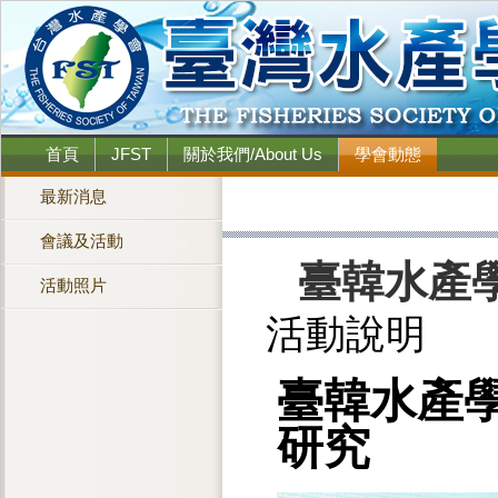
首頁
JFST
關於我們/About Us
學會動態
最新消息
會議及活動
臺韓水產
活動照片
活動說明
臺韓水產
研究