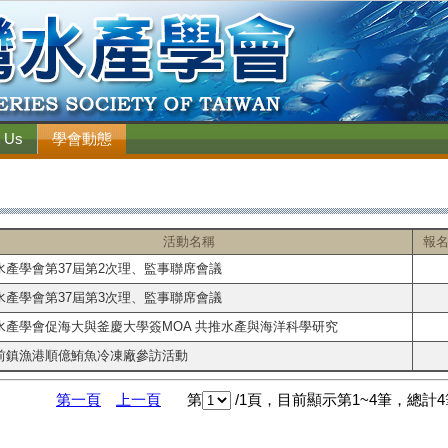
 Us
學會動態
活動名稱
報
水產學會第37屆第2次理、監事聯席會議
水產學會第37屆第3次理、監事聯席會議
水產學會促海大與釜慶大學簽MOA 共推水產與海洋科學研究
前鎮漁港順億鮪魚冷凍廠參訪活動
第一頁
上一頁
第
/1頁，目前顯示第1~4筆，總計4