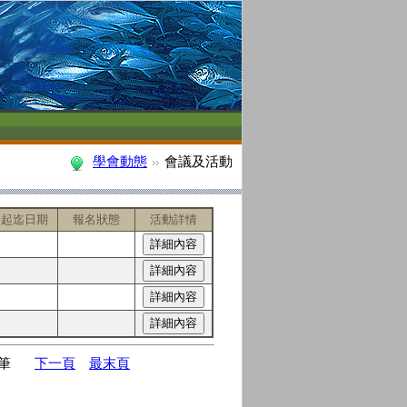
學會動態
會議及活動
名起迄日期
報名狀態
活動詳情
筆
下一頁
最末頁